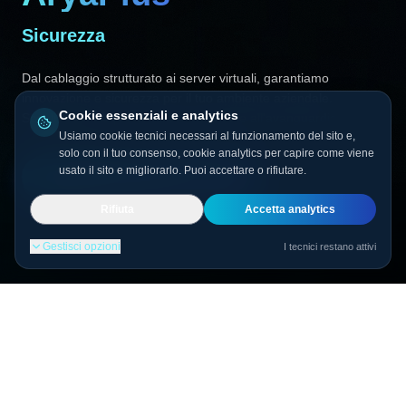
Connessione
C
o
n
n
e
s
s
i
o
n
e
Dal cablaggio strutturato ai server virtuali, garantiamo
innovazione e sicurezza per il tuo ambiente aziendale.
Cookie essenziali e analytics
Scegli AryaPlus per un futuro aziendale all'avanguardia.
Usiamo cookie tecnici necessari al funzionamento del sito e,
solo con il tuo consenso, cookie analytics per capire come viene
usato il sito e migliorarlo. Puoi accettare o rifiutare.
SCOPRI LA NOSTRA OFFERTA
Rifiuta
Accetta analytics
Gestisci opzioni
I tecnici restano attivi
SERVIZI