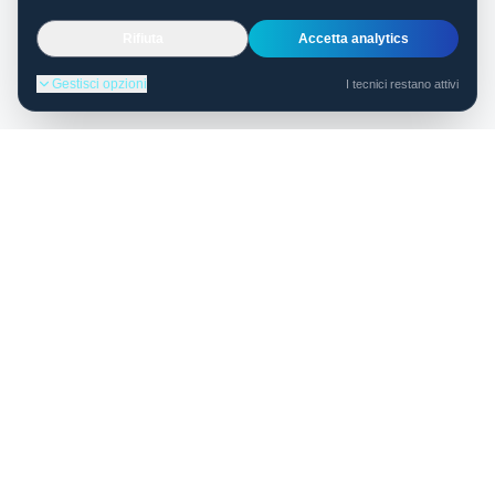
Rifiuta
Accetta analytics
Gestisci opzioni
I tecnici restano attivi
Il futuro aziendale è qui con Arya+: innovazione,
connessione e sicurezza a portata di mano.
095 8997864
support@aryaplus.it
Sede Operativa:
Via Aldo Moro 17, Santa Venerina, CT
Sede Legale:
Piazza Trento 2, Catania